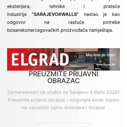
eksterijera, tehnike i prateće
industrije
“SARAJEVO4WALLS”
nastao je kao
odgovor na rastuće potrebe
bosanskohercegovačkih proizvođača namještaja.
PREUZMITE PRIJAVNI
OBRAZAC
Zainteresovani za učešće na Sarajevo 4 Walls 2026?
Preuzmite prijavni obrazac i osigurajte svoje mjesto
na najvećem sajmu enterijera i dizajna!