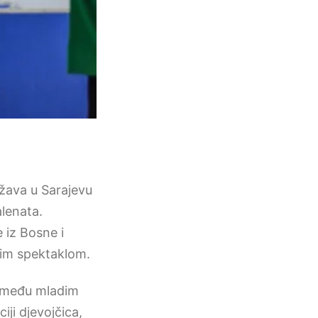
žava u Sarajevu
alenata.
 iz Bosne i
nim spektaklom.
a među mladim
iji djevojčica,