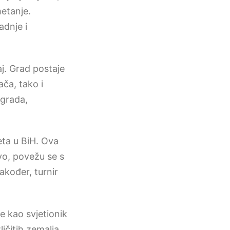
etanje.
adnje i
j. Grad postaje
ča, tako i
 grada,
eta u BiH. Ova
vo, povežu se s
kođer, turnir
e kao svjetionik
ičitih zemalja