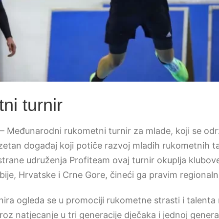
i turnir
– Međunarodni rukometni turnir za mlade, koji se odr
uzetan događaj koji potiče razvoj mladih rukometnih t
trane udruženja Profiteam ovaj turnir okuplja klubove
bije, Hrvatske i Crne Gore, čineći ga pravim regional
nira ogleda se u promociji rukometne strasti i talent
oz natjecanje u tri generacije dječaka i jednoj generac