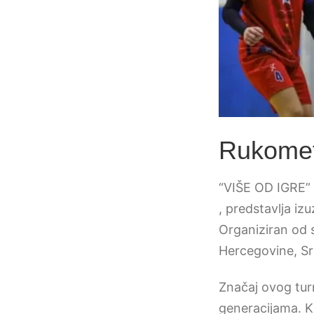
Rukometn
“VIŠE OD IGRE” 
, predstavlja iz
Organiziran od s
Hercegovine, Sr
Značaj ovog tur
generacijama. Kr