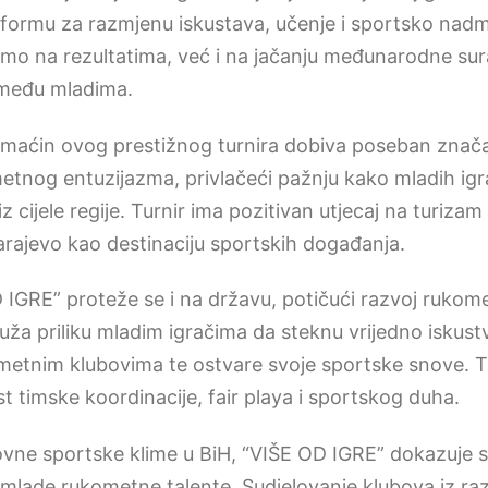
atformu za razmjenu iskustava, učenje i sportsko nadm
amo na rezultatima, već i na jačanju međunarodne sur
 među mladima.
maćin ovog prestižnog turnira dobiva poseban znača
etnog entuzijazma, privlačeći pažnju kako mladih igra
 iz cijele regije. Turnir ima pozitivan utjecaj na turizam
arajevo kao destinaciju sportskih događanja.
 IGRE” proteže se i na državu, potičući razvoj rukom
uža priliku mladim igračima da steknu vrijedno iskust
etnim klubovima te ostvare svoje sportske snove. Ta
 timske koordinacije, fair playa i sportskog duha.
ovne sportske klime u BiH, “VIŠE OD IGRE” dokazuje s
a mlade rukometne talente. Sudjelovanje klubova iz razl