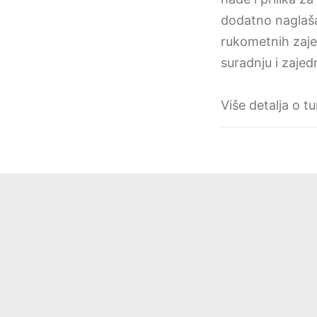
dodatno naglaša
rukometnih zajed
suradnju i zajed
Više detalja o t