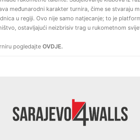
va međunarodni karakter turnira, čime se stvaraju 
nica u regiji. Ovo nije samo natjecanje; to je platfor
ništvo, ostavljajući neizbrisiv trag u rukometnom svije
urniru pogledajte
OVDJE.