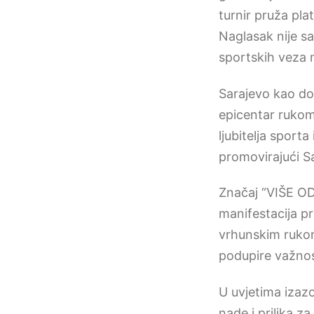
turnir pruža pl
Naglasak nije s
sportskih veza
Sarajevo kao do
epicentar rukom
ljubitelja sporta
promovirajući S
Značaj “VIŠE OD
manifestacija pr
vrhunskim rukom
podupire važnost
U uvjetima izaz
nade i prilika z